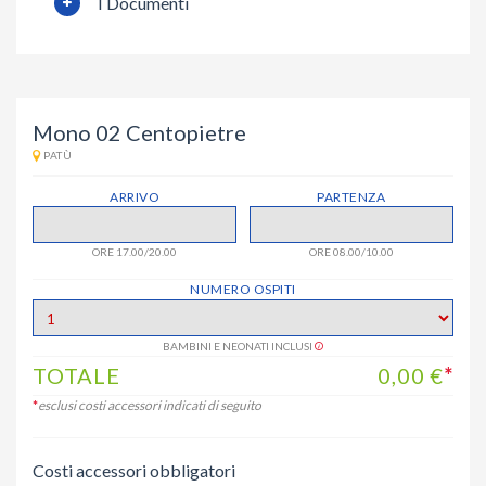
I Documenti
Mono 02 Centopietre
PATÙ
ARRIVO
PARTENZA
ORE 17.00/20.00
ORE 08.00/10.00
NUMERO OSPITI
BAMBINI E NEONATI INCLUSI
TOTALE
0,00
€
*
*
esclusi costi accessori indicati di seguito
Costi accessori obbligatori