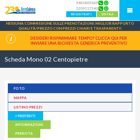
3481805669
3209117340
REGISTRATI
ENTRA
NESSUNA COMMISSIONE SULLE PRENOTAZIONI: MIGLIOR RAPPORTO
QUALITÀ/PREZZO CON PREZZI CHIARI E TRASPARENTI!
DESIDERI RISPARMIARE TEMPO? CLICCA QUI PER
INVIARE UNA
RICHIESTA GENERICA PREVENTIVO
Scheda Mono 02 Centopietre
FOTO
MAPPA
LISTINO PREZZI
PREFERITI
INFORMAZIONI
PRENOTA