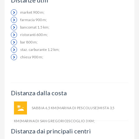
Distanze utili
market 900 m;
farmacia 900 m;
bancomat 1.5 km;
ristoranti 600 m;
bar 800 m;
staz. carburante 1.2 km;
chiesa 900 m;
Distanza dalla costa
SABBIA 6,5 KM(MARINA DI PESCOLUSE)MISTA 3,5
KM(MARINA DI SAN GREGORIO)SCOGLIO 3 KM;
Distanza dai principali centri