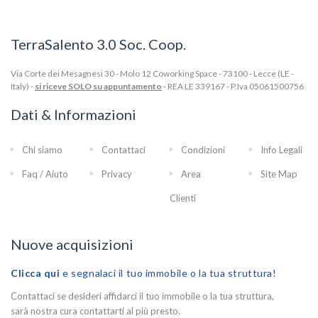
TerraSalento 3.0 Soc. Coop.
Via Corte dei Mesagnesi 30 - Molo 12 Coworking Space - 73100 - Lecce (LE -
Italy) -
si riceve SOLO su appuntamento
- REA LE 339167 - P.Iva 05061500756
Dati & Informazioni
Chi siamo
Contattaci
Condizioni
Info Legali
Faq / Aiuto
Privacy
Area
Site Map
Clienti
Nuove acquisizioni
Clicca qui
e segnalaci il tuo immobile o la tua struttura!
Contattaci se desideri affidarci il tuo immobile o la tua struttura,
sarà nostra cura contattarti al più presto.