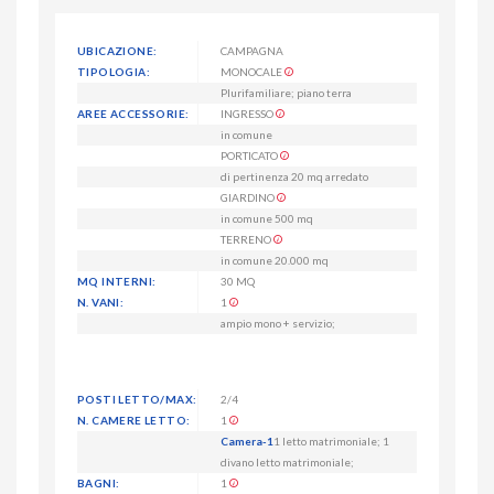
UBICAZIONE:
CAMPAGNA
TIPOLOGIA:
MONOCALE
Plurifamiliare; piano terra
AREE ACCESSORIE:
INGRESSO
in comune
PORTICATO
di pertinenza 20 mq arredato
GIARDINO
in comune 500 mq
TERRENO
in comune 20.000 mq
MQ INTERNI:
30 MQ
N. VANI:
1
ampio mono + servizio;
POSTI LETTO/MAX:
2/4
N. CAMERE LETTO:
1
Camera-1
1 letto matrimoniale; 1
divano letto matrimoniale;
BAGNI:
1