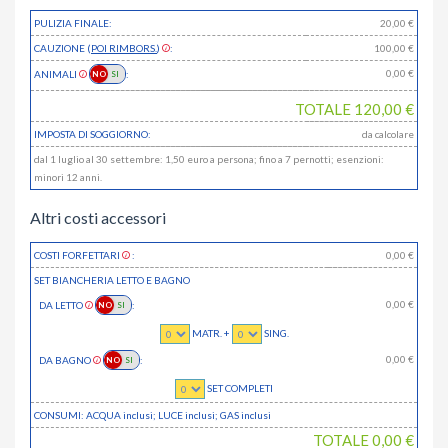
PULIZIA FINALE:
20,00 €
CAUZIONE (
POI RIMBORS.
)
:
100,00 €
0,00
€
ANIMALI
:
TOTALE
120,00
€
IMPOSTA DI SOGGIORNO:
da calcolare
dal 1 luglio al 30 settembre: 1,50 euro a persona; fino a 7 pernotti; esenzioni:
minori 12 anni.
Altri costi accessori
COSTI FORFETTARI
:
0,00
€
SET BIANCHERIA LETTO E BAGNO
0,00
€
DA LETTO
:
MATR. +
SING.
0,00
€
DA BAGNO
:
SET COMPLETI
CONSUMI: ACQUA
inclusi
; LUCE
inclusi
; GAS
inclusi
TOTALE
0,00
€