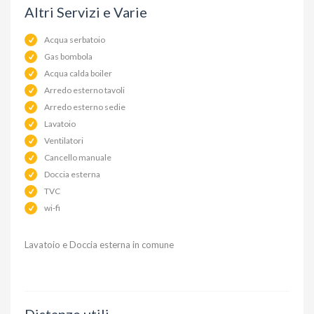
Altri Servizi e Varie
Acqua serbatoio
Gas bombola
Acqua calda boiler
Arredo esterno tavoli
Arredo esterno sedie
Lavatoio
Ventilatori
Cancello manuale
Doccia esterna
TVC
wi-fi
Lavatoio e Doccia esterna in comune