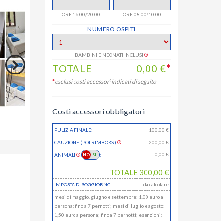
ORE 16.00/20.00
ORE 08.00/10.00
NUMERO OSPITI
BAMBINI E NEONATI INCLUSI
TOTALE
0,00
€
*
*
esclusi costi accessori indicati di seguito
Costi accessori obbligatori
PULIZIA FINALE:
100,00 €
CAUZIONE (
POI RIMBORS.
)
:
200,00 €
0,00
€
ANIMALI
:
TOTALE
300,00
€
IMPOSTA DI SOGGIORNO:
da calcolare
mesi di maggio, giugno e settembre: 1,00 euro a
persona; fino a 7 pernotti; mesi di luglio e agosto:
1,50 euro a persona; fino a 7 pernotti; esenzioni: