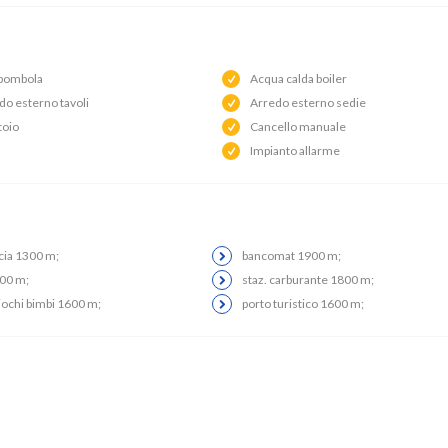
bombola
Acqua calda boiler
do esterno tavoli
Arredo esterno sedie
toio
Cancello manuale
Impianto allarme
cia 1300 m;
bancomat 1900 m;
200 m;
staz. carburante 1800 m;
iochi bimbi 1600 m;
porto turistico 1600 m;