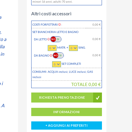
minori 16 anni; adulti 70 anni.
Altri costi accessori
a
COSTI FORFETTARI
:
0,00
€
,
SET BIANCHERIA LETTO E BAGNO
to a
0,00
€
DA LETTO
:
lla
MATR. +
SING.
 in
0,00
€
DA BAGNO
:
SET COMPLETI
CONSUMI: ACQUA
inclusi
; LUCE
inclusi
; GAS
inclusi
 i
TOTALE
0,00
€
RICHIESTA PRENOTAZIONE
. A
INFORMAZIONI
AGGIUNGI AI PREFERITI