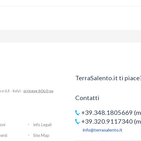
TerraSalento.it ti piace?
 (LE - Italy) -
si riceve SOLO su
Contatti
+39.348.1805669 (mo
+39.320.9117340 (mo
oni
Info Legali
info@terrasalento.it
ienti
Site Map