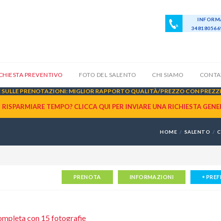
INFORMA
34818056
ICHIESTA PREVENTIVO
FOTO DEL SALENTO
CHI SIAMO
CONTA
SULLE PRENOTAZIONI: MIGLIOR RAPPORTO QUALITÀ/PREZZO CON PREZZI 
I RISPARMIARE TEMPO? CLICCA QUI PER INVIARE UNA
RICHIESTA GENE
HOME
SALENTO
C
PRENOTA
INFORMAZIONI
PREF
 completa con
15 fotografie