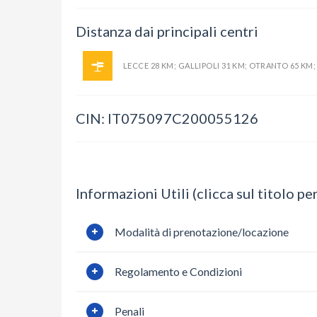
Distanza dai principali centri
LECCE 28 KM; GALLIPOLI 31 KM; OTRANTO 65 KM;
CIN: IT075097C200055126
Informazioni Utili (clicca sul titolo per
Modalità di prenotazione/locazione
Regolamento e Condizioni
Penali