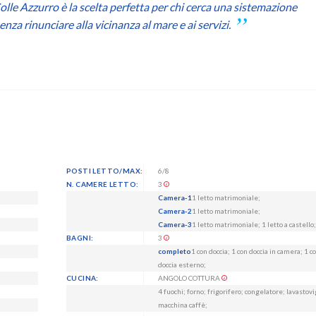
Colle Azzurro è la scelta perfetta per chi cerca una sistemazione
za rinunciare alla vicinanza al mare e ai servizi.
POSTI LETTO/MAX:
6/8
N. CAMERE LETTO:
3
Camera-1
1 letto matrimoniale;
Camera-2
1 letto matrimoniale;
Camera-3
1 letto matrimoniale; 1 letto a castello;
BAGNI:
3
completo
1 con doccia; 1 con doccia in camera; 1 c
doccia esterno;
CUCINA:
ANGOLO COTTURA
4 fuochi; forno; frigorifero; congelatore; lavastovi
macchina caffè;