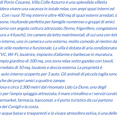
di Porto Cesareo, Villa Colle Azzurro è una splendida villetta
sidera vivere una vacanza in totale relax, con ampi spazi interni ed
 Con i suoi 70 mq interni e oltre 400 mq di spazi esterni arredati, l
one, risultando perfetta per famiglie numerose o gruppi di amici.
orno con angolo cottura attrezzato (forno, frigorifero, congelatore
ura a 4 fuochi), tre camere da letto matrimoniali, di cui una con let
no interno, uno in camera e uno esterno, molto comodo al rientro da
n stile moderno e funzionale. La villa è dotata di aria condizionata
TVC, Wi-Fi, lavatrice, impianto d’allarme e barbecue in muratura.
ampio giardino di 100 mq, una zona relax sotto gazebo con tavoli,
arredato di 10 mq, lavatoio e doccia esterna. La proprietà è
uto interno scoperto per 3 auto. Gli animali di piccola taglia sono
he dei propri amici a quattro zampe.
biosa e circa 1.300 metri dal rinomato Lido Le Dune, uno degli
er l’ampia spiaggia attrezzata, il mare cristallino e i servizi curati
permarket, farmacia, bancomat, e il porto turistico da cui partono
 dei Conigli e la costa.
 acque basse e trasparenti e la vivace atmosfera estiva, è una delle