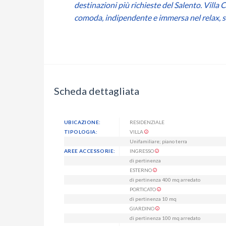
destinazioni più richieste del Salento. Villa 
comoda, indipendente e immersa nel relax, sen
Scheda dettagliata
UBICAZIONE:
RESIDENZIALE
TIPOLOGIA:
VILLA
Unifamiliare; piano terra
AREE ACCESSORIE:
INGRESSO
di pertinenza
ESTERNO
di pertinenza 400 mq arredato
PORTICATO
di pertinenza 10 mq
GIARDINO
di pertinenza 100 mq arredato