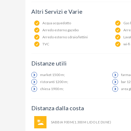
Altri Servizi e Varie
Acqua acquedotto
Gas 
Arredo esterno gazebo
Arre
Arredo esterno sdraio/lettini
Lava
TVC
wi-fi
Distanze utili
market 1500 m;
farma
ristoranti 1200 m;
bar 1
chiesa 1900 m;
area g
Distanza dalla costa
SABBIA 900 M(1.300 M LIDO LE DUNE)