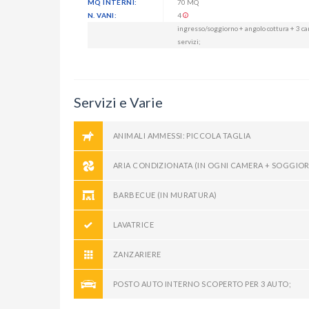
MQ INTERNI:
70 MQ
N. VANI:
4
ingresso/soggiorno + angolo cottura + 3 c
servizi;
Servizi e Varie
ANIMALI AMMESSI: PICCOLA TAGLIA
ARIA CONDIZIONATA (IN OGNI CAMERA + SOGGIO
BARBECUE (IN MURATURA)
LAVATRICE
ZANZARIERE
POSTO AUTO INTERNO SCOPERTO PER 3 AUTO;