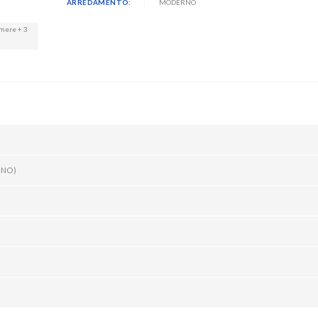
ARREDAMENTO:
MODERNO
amere + 3
RNO)