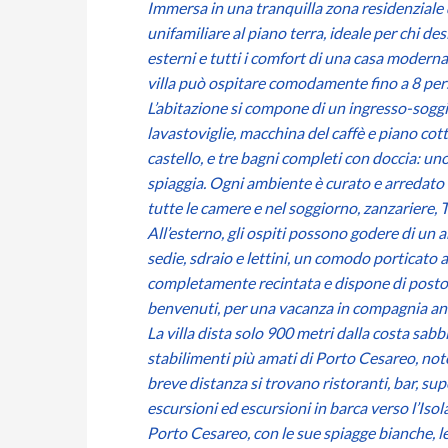
Immersa in una tranquilla zona residenziale 
unifamiliare al piano terra, ideale per chi de
esterni e tutti i comfort di una casa moderna.
villa può ospitare comodamente fino a 8 pers
L’abitazione si compone di un ingresso-soggi
lavastoviglie, macchina del caffè e piano cott
castello, e tre bagni completi con doccia: u
spiaggia. Ogni ambiente è curato e arredato i
tutte le camere e nel soggiorno, zanzariere, 
All’esterno, gli ospiti possono godere di un 
sedie, sdraio e lettini, un comodo porticato 
completamente recintata e dispone di posto a
benvenuti, per una vacanza in compagnia anc
La villa dista solo 900 metri dalla costa sab
stabilimenti più amati di Porto Cesareo, noto p
breve distanza si trovano ristoranti, bar, su
escursioni ed escursioni in barca verso l’Isola
Porto Cesareo, con le sue spiagge bianche, le