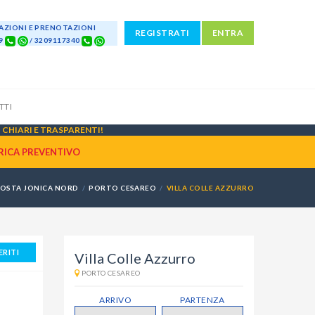
ZIONI E PRENOTAZIONI
REGISTRATI
ENTRA
69
/ 3209117340
TTI
CHIARI E TRASPARENTI!
RICA PREVENTIVO
OSTA JONICA NORD
PORTO CESAREO
VILLA COLLE AZZURRO
ERITI
Villa Colle Azzurro
PORTO CESAREO
ARRIVO
PARTENZA