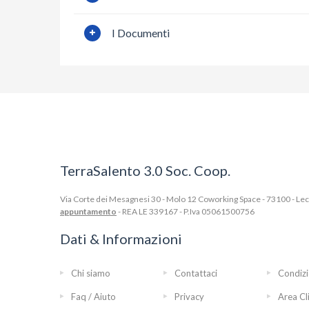
I Documenti
TerraSalento 3.0 Soc. Coop.
Via Corte dei Mesagnesi 30 - Molo 12 Coworking Space - 73100 - Lecce
appuntamento
- REA LE 339167 - P.Iva 05061500756
Dati & Informazioni
Chi siamo
Contattaci
Condizi
Faq / Aiuto
Privacy
Area Cl