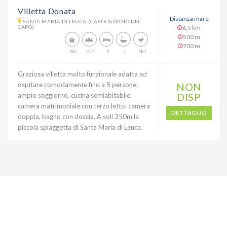
Villetta Donata
Distanza mare
SANTA MARIA DI LEUCA (CASTRIGNANO DEL
CAPO)
6,5 km
500 m
700 m
80
4/7
2
1
NO
Graziosa villetta molto funzionale adatta ad
ospitare comodamente fino a 5 persone:
NON
DISP
ampio soggiorno, cucina semiabitabile,
camera matrimoniale con terzo letto, camera
DETTAGLIO
doppia, bagno con doccia. A soli 350m la
piccola spiaggetta di Santa Maria di Leuca.