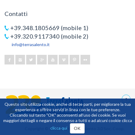
Contatti
+39.348.1805669 (mobile 1)
+39.320.9117340 (mobile 2)
info@terrasalento.it
Questo sito utilizza cookie, anche di terze parti, per migliorare la tua
esperienza e offrire servizi in linea con le tue preferenze.
6,960938
Cliccando sul tasto "OK" acconsenti all'uso dei cookie. Se vuoi
maggiori dettagli o negare il consenso a tutti o ad alcuni cookie clicca
clicca qui
OK
Copyright © 2003-2026 TerraSalento 3.0 Soc. Coop.