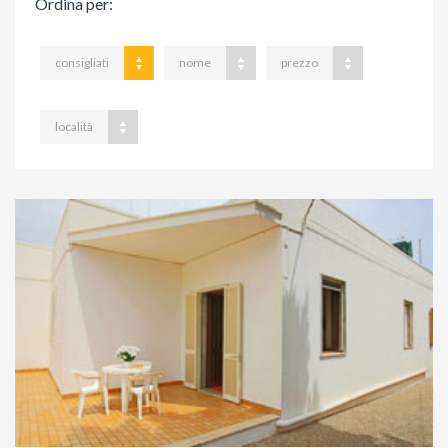
Ordina per
:
consigliati
nome
prezzo
località