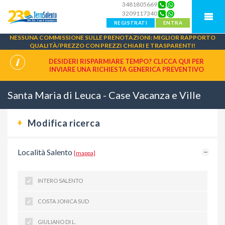
3481805669
3209117340
REGISTRATI
ENTRA
NESSUNA COMMISSIONE SULLE PRENOTAZIONI: MIGLIOR RAPPORTO
QUALITÀ/PREZZO CON PREZZI CHIARI E TRASPARENTI!
DESIDERI RISPARMIARE TEMPO? CLICCA QUI PER
INVIARE UNA
RICHIESTA GENERICA PREVENTIVO
Santa Maria di Leuca - Case Vacanza e Ville
Modifica ricerca
Località Salento
[mappa]
INTERO SALENTO
COSTA JONICA SUD
GIULIANO DI L.