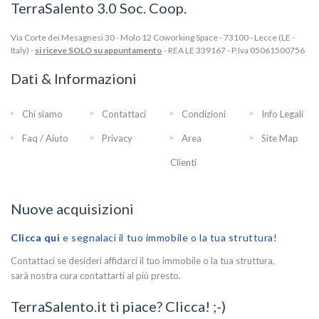
TerraSalento 3.0 Soc. Coop.
Via Corte dei Mesagnesi 30 - Molo 12 Coworking Space - 73100 - Lecce (LE -
Italy) -
si riceve SOLO su appuntamento
- REA LE 339167 - P.Iva 05061500756
Dati & Informazioni
Chi siamo
Contattaci
Condizioni
Info Legali
Faq / Aiuto
Privacy
Area
Site Map
Clienti
Nuove acquisizioni
Clicca qui
e segnalaci il tuo immobile o la tua struttura!
Contattaci se desideri affidarci il tuo immobile o la tua struttura,
sarà nostra cura contattarti al più presto.
TerraSalento.it ti piace? Clicca! ;-)