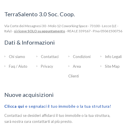
TerraSalento 3.0 Soc. Coop.
Via Corte dei Mesagnesi 30 - Molo 12 Coworking Space - 73100 - Lecce (LE -
Italy) -
si riceve SOLO su appuntamento
- REA LE 339167 - P.Iva 05061500756
Dati & Informazioni
Chi siamo
Contattaci
Condizioni
Info Legali
Faq / Aiuto
Privacy
Area
Site Map
Clienti
Nuove acquisizioni
Clicca qui
e segnalaci il tuo immobile o la tua struttura!
Contattaci se desideri affidarci il tuo immobile o la tua struttura,
sarà nostra cura contattarti al più presto.