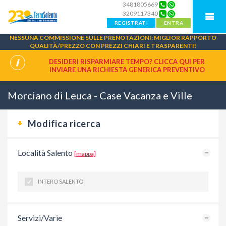
3481805669
3209117340
REGISTRATI
ENTRA
NESSUNA COMMISSIONE SULLE PRENOTAZIONI: MIGLIOR RAPPORTO
QUALITÀ/PREZZO CON PREZZI CHIARI E TRASPARENTI!
DESIDERI RISPARMIARE TEMPO? CLICCA QUI PER
INVIARE UNA
RICHIESTA GENERICA PREVENTIVO
Morciano di Leuca - Case Vacanza e Ville
Modifica ricerca
Località Salento
[mappa]
INTERO SALENTO
Servizi/Varie