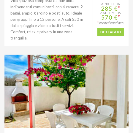
Villa spaziosa composta da due unità
A NOTTE DA
indipendenti comunicanti, con 4 camere, 2
285 €
*
bagni, ampio giardino e posti auto. Ideale
A SETTIM. DA
570 €
*
per gruppi fino a 12 persone. A soli 550 m
*
esclusi costi acc.
dalla spiaggia e vicino a tutti i servizi.
Comfort, relax e privacy in una zona
DETTAGLIO
tranquilla.