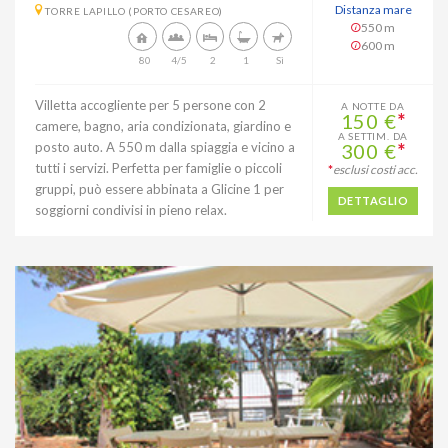
Distanza mare
TORRE LAPILLO (PORTO CESAREO)
550 m
600 m
80
4/5
2
1
Sì
Villetta accogliente per 5 persone con 2
A NOTTE DA
150 €
*
camere, bagno, aria condizionata, giardino e
A SETTIM. DA
posto auto. A 550 m dalla spiaggia e vicino a
300 €
*
tutti i servizi. Perfetta per famiglie o piccoli
*
esclusi costi acc.
gruppi, può essere abbinata a Glicine 1 per
DETTAGLIO
soggiorni condivisi in pieno relax.