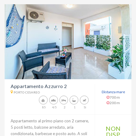
Appartamento Azzurro 2
Distanza mare
PORTO CESAREO
700 m
200 m
85
4/5
2
1
Sì
Appartamento al primo piano con 2 camere,
5 posti letto, balcone arredato, aria
NON
DISP
condizionata, barbecue e posto auto. A soli