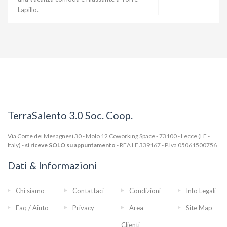
Lapillo.
TerraSalento 3.0 Soc. Coop.
Via Corte dei Mesagnesi 30 - Molo 12 Coworking Space - 73100 - Lecce (LE -
Italy) -
si riceve SOLO su appuntamento
- REA LE 339167 - P.Iva 05061500756
Dati & Informazioni
Chi siamo
Contattaci
Condizioni
Info Legali
Faq / Aiuto
Privacy
Area
Site Map
Clienti