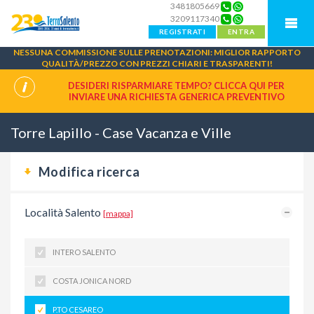
3481805669
3209117340
REGISTRATI
ENTRA
NESSUNA COMMISSIONE SULLE PRENOTAZIONI: MIGLIOR RAPPORTO
QUALITÀ/PREZZO CON PREZZI CHIARI E TRASPARENTI!
DESIDERI RISPARMIARE TEMPO? CLICCA QUI PER
INVIARE UNA
RICHIESTA GENERICA PREVENTIVO
Torre Lapillo - Case Vacanza e Ville
Modifica ricerca
Località Salento
[mappa]
INTERO SALENTO
COSTA JONICA NORD
P.TO CESAREO