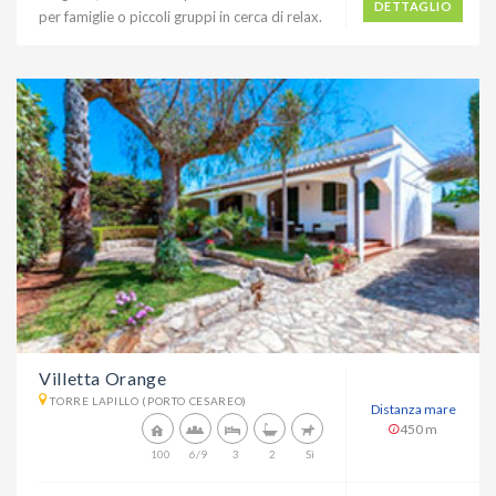
DETTAGLIO
per famiglie o piccoli gruppi in cerca di relax.
Villetta Orange
TORRE LAPILLO (PORTO CESAREO)
Distanza mare
450 m
100
6/9
3
2
Sì