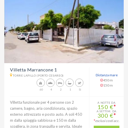
Villetta Marrancone 1
Distanza mare
TORRE LAPILLO (PORTO CESAREO)
450 m
150 m
60
4
2
1
Sì
Villetta funzionale per 4 persone con 2
A NOTTE DA
150 €
*
camere, bagno, aria condizionata, spazio
A SETTIM. DA
esterno attrezzato e posto auto. A soli 450
300 €
*
m dalla spiaggia sabbiosa e 150 m dalla
*
esclusi costi acc.
scogliera, in zona tranquilla e servita. Ideale