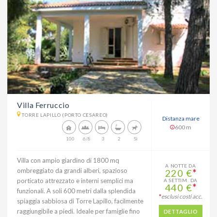
Villa Ferruccio
TORRE LAPILLO (PORTO CESAREO)
Distanza mare
600 m
100
6/8
3
2
Sì
Villa con ampio giardino di 1800 mq
A NOTTE DA
ombreggiato da grandi alberi, spazioso
220 €
*
porticato attrezzato e interni semplici ma
A SETTIM. DA
440 €
*
funzionali. A soli 600 metri dalla splendida
*
esclusi costi acc.
spiaggia sabbiosa di Torre Lapillo, facilmente
raggiungibile a piedi. Ideale per famiglie fino
DETTAGLIO