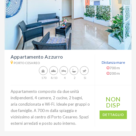
Appartamento Azzurro
Distanza mare
PORTO CESAREO
700 m
200 m
170
8/10
4
2
Sì
Appartamento composto da due unità
indipendenti, 4 camere, 2 cucine, 2 bagni,
NON
DISP
aria condizionata e Wi-Fi. Ideale per gruppi o
due famiglie. A 700 m dalla spiaggia e
DETTAGLIO
vicinissimo al centro di Porto Cesareo. Spazi
esterni arredati e posto auto interno.