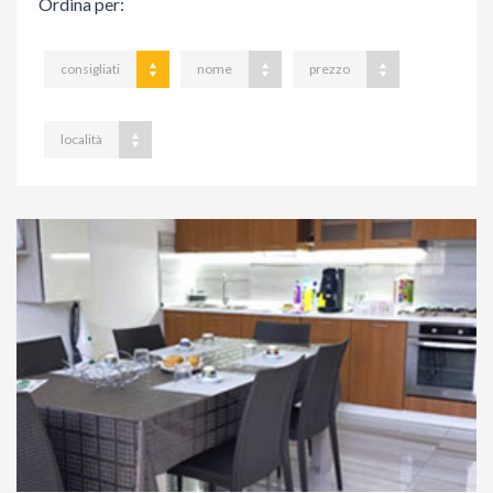
Ordina per
:
consigliati
nome
prezzo
località