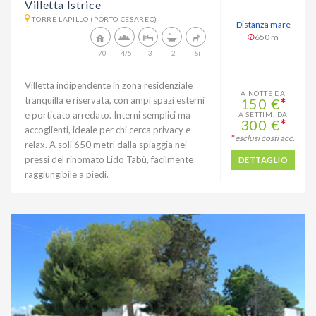
Villetta Istrice
TORRE LAPILLO (PORTO CESAREO)
Distanza mare
650 m
70
4/5
3
2
Sì
Villetta indipendente in zona residenziale
A NOTTE DA
tranquilla e riservata, con ampi spazi esterni
150 €
*
e porticato arredato. Interni semplici ma
A SETTIM. DA
300 €
*
accoglienti, ideale per chi cerca privacy e
*
esclusi costi acc.
relax. A soli 650 metri dalla spiaggia nei
pressi del rinomato Lido Tabù, facilmente
DETTAGLIO
raggiungibile a piedi.