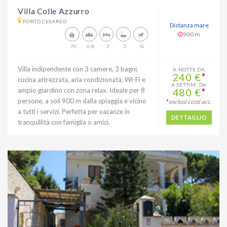
Villa Colle Azzurro
PORTO CESAREO
Distanza mare
900 m
70
6/8
3
3
Sì
Villa indipendente con 3 camere, 3 bagni,
A NOTTE DA
240 €
*
cucina attrezzata, aria condizionata, Wi-Fi e
A SETTIM. DA
ampio giardino con zona relax. Ideale per 8
480 €
*
persone, a soli 900 m dalla spiaggia e vicino
*
esclusi costi acc.
a tutti i servizi. Perfetta per vacanze in
DETTAGLIO
tranquillità con famiglia o amici.