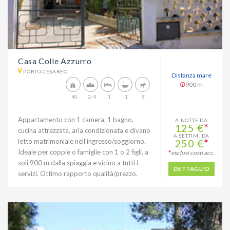
Casa Colle Azzurro
PORTO CESAREO
Distanza mare
900 m
40
2/4
1
1
Sì
Appartamento con 1 camera, 1 bagno,
A NOTTE DA
125 €
*
cucina attrezzata, aria condizionata e divano
A SETTIM. DA
letto matrimoniale nell'ingresso/soggiorno.
250 €
*
Ideale per coppie o famiglie con 1 o 2 figli, a
*
esclusi costi acc.
soli 900 m dalla spiaggia e vicino a tutti i
DETTAGLIO
servizi. Ottimo rapporto qualità/prezzo.