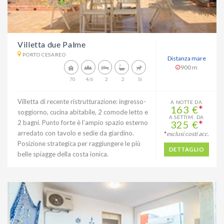
Villetta due Palme
PORTO CESAREO
Distanza mare
900 m
70
4/6
2
2
Sì
Villetta di recente ristrutturazione: ingresso-
A NOTTE DA
163 €
*
soggiorno, cucina abitabile, 2 comode letto e
A SETTIM. DA
2 bagni. Punto forte è l’ampio spazio esterno
325 €
*
arredato con tavolo e sedie da giardino.
*
esclusi costi acc.
Posizione strategica per raggiungere le più
DETTAGLIO
belle spiagge della costa ionica.