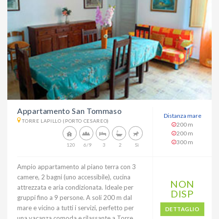
Appartamento San Tommaso
Distanza mare
TORRE LAPILLO (PORTO CESAREO)
200 m
200 m
300 m
120
6/9
3
2
Sì
Ampio appartamento al piano terra con 3
camere, 2 bagni (uno accessibile), cucina
NON
attrezzata e aria condizionata. Ideale per
DISP
gruppi fino a 9 persone. A soli 200 m dal
mare e vicino a tutti i servizi, perfetto per
DETTAGLIO
una vacanza comoda e rilassante a Torre