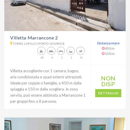
Villetta Marrancone 2
Distanza mare
TORRE LAPILLO (PORTO CESAREO)
450 m
150 m
40
4
1
1
Sì
Villetta accogliente con 1 camera, bagno,
aria condizionata e spazi esterni attrezzati.
NON
DISP
Ideale per coppie o famiglie, a 450 m dalla
spiaggia e 150 m dalla scogliera. In zona
DETTAGLIO
servita, può essere abbinata a Marrancone 1
per gruppi fino a 8 persone.