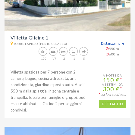
Villetta Glicine 1
Distanza mare
TORRE LAPILLO (PORTO CESAREO)
550 m
600 m
100
4/7
2
1
Sì
Villetta spaziosa per 7 persone con 2
A NOTTE DA
camere, bagno, cucina attrezzata, aria
150 €
*
condizionata, giardino e posto auto. A soli
A SETTIM. DA
300 €
*
550 m dalla spiaggia, in zona centrale e
*
esclusi costi acc.
tranquilla. Ideale per famiglie o gruppi, può
essere abbinata a Glicine 2 per soggiorni
DETTAGLIO
condivisi.