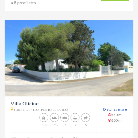
a 8 posti letto.
Villa Glicine
Distanza mare
TORRE LAPILLO (PORTO CESAREO)
550 m
600 m
180
8/12
4
2
Sì