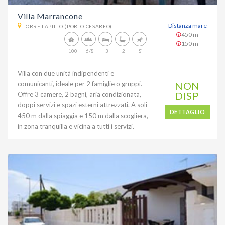
Villa Marrancone
Distanza mare
TORRE LAPILLO (PORTO CESAREO)
450 m
150 m
100
6/8
3
2
Sì
Villa con due unità indipendenti e
comunicanti, ideale per 2 famiglie o gruppi.
NON
DISP
Offre 3 camere, 2 bagni, aria condizionata,
doppi servizi e spazi esterni attrezzati. A soli
DETTAGLIO
450 m dalla spiaggia e 150 m dalla scogliera,
in zona tranquilla e vicina a tutti i servizi.