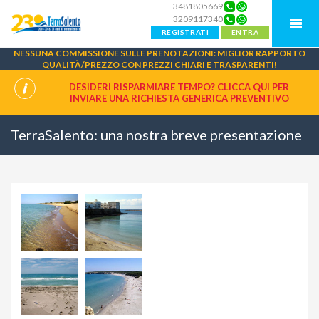
3481805669
3209117340
REGISTRATI
ENTRA
NESSUNA COMMISSIONE SULLE PRENOTAZIONI: MIGLIOR RAPPORTO
QUALITÀ/PREZZO CON PREZZI CHIARI E TRASPARENTI!
DESIDERI RISPARMIARE TEMPO? CLICCA QUI PER
INVIARE UNA
RICHIESTA GENERICA PREVENTIVO
TerraSalento: una nostra breve presentazione