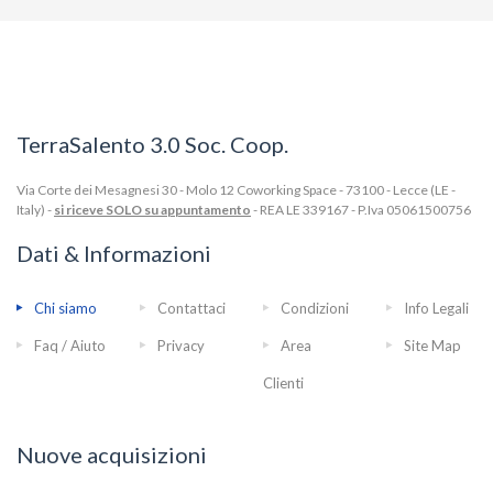
TerraSalento 3.0 Soc. Coop.
Via Corte dei Mesagnesi 30 - Molo 12 Coworking Space - 73100 - Lecce (LE -
Italy) -
si riceve SOLO su appuntamento
- REA LE 339167 - P.Iva 05061500756
Dati & Informazioni
Chi siamo
Contattaci
Condizioni
Info Legali
Faq / Aiuto
Privacy
Area
Site Map
Clienti
Nuove acquisizioni