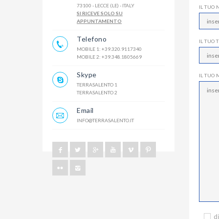
73100 - LECCE (LE) - ITALY
IL TUO
SI RICEVE SOLO SU
APPUNTAMENTO
Telefono
IL TUO
MOBILE 1: +39.320.9117340
MOBILE 2: +39.348.1805669
Skype
IL TUO
TERRASALENTO 1
TERRASALENTO 2
Email
INFO@TERRASALENTO.IT
d