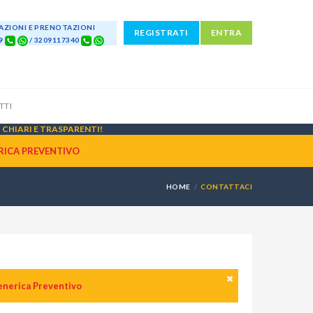
ZIONI E PRENOTAZIONI
REGISTRATI
ENTRA
69
/ 3209117340
TTI
CHIARI E TRASPARENTI!
RICA PREVENTIVO
HOME
CONTATTACI
enerica Preventivo