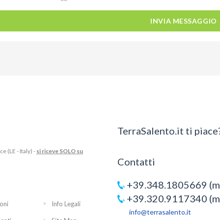
INVIA MESSAGGIO
TerraSalento.it ti piace?
 (LE - Italy) -
si riceve SOLO su
Contatti
+39.348.1805669 (mo
+39.320.9117340 (mo
oni
Info Legali
info@terrasalento.it