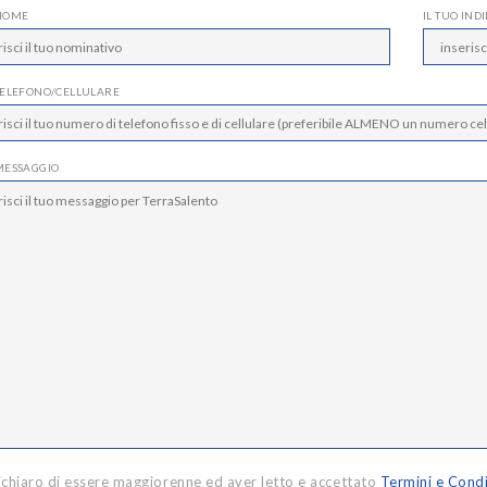
 NOME
IL TUO IND
 TELEFONO/CELLULARE
 MESSAGGIO
ichiaro di essere maggiorenne ed aver letto e accettato
Termini e Condi