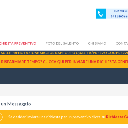
INFORMA
34818056
ICHIESTA PREVENTIVO
FOTO DEL SALENTO
CHI SIAMO
CONTA
SULLE PRENOTAZIONI: MIGLIOR RAPPORTO QUALITÀ/PREZZO CON PREZZI 
I RISPARMIARE TEMPO? CLICCA QUI PER INVIARE UNA
RICHIESTA GENE
i un Messaggio
Se desideri inviare una richiesta per un preventivo clicca su
Richiesta G