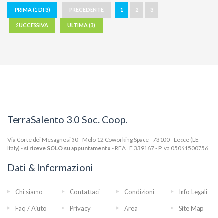
PRIMA (1 DI 3)
PRECEDENTE
1
2
3
SUCCESSIVA
ULTIMA (3)
TerraSalento 3.0 Soc. Coop.
Via Corte dei Mesagnesi 30 - Molo 12 Coworking Space - 73100 - Lecce (LE -
Italy) -
si riceve SOLO su appuntamento
- REA LE 339167 - P.Iva 05061500756
Dati & Informazioni
Chi siamo
Contattaci
Condizioni
Info Legali
Faq / Aiuto
Privacy
Area
Site Map