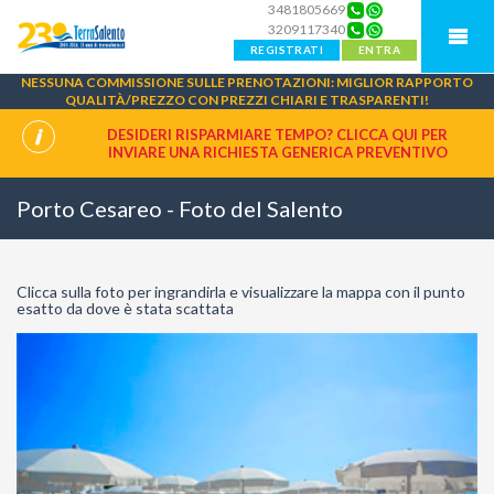
3481805669
3209117340
REGISTRATI
ENTRA
NESSUNA COMMISSIONE SULLE PRENOTAZIONI: MIGLIOR RAPPORTO
QUALITÀ/PREZZO CON PREZZI CHIARI E TRASPARENTI!
DESIDERI RISPARMIARE TEMPO? CLICCA QUI PER
INVIARE UNA
RICHIESTA GENERICA PREVENTIVO
Porto Cesareo - Foto del Salento
Clicca sulla foto per ingrandirla e visualizzare la mappa con il punto
esatto da dove è stata scattata