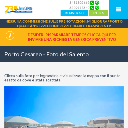
3481805669
3209117340
REGISTRATI
ENTRA
NESSUNA COMMISSIONE SULLE PRENOTAZIONI: MIGLIOR RAPPORTO
QUALITÀ/PREZZO CON PREZZI CHIARI E TRASPARENTI!
DESIDERI RISPARMIARE TEMPO? CLICCA QUI PER
INVIARE UNA
RICHIESTA GENERICA PREVENTIVO
Porto Cesareo - Foto del Salento
Clicca sulla foto per ingrandirla e visualizzare la mappa con il punto
esatto da dove è stata scattata