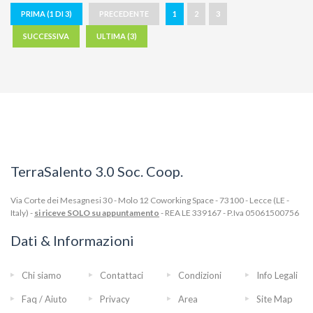
PRIMA (1 DI 3)
PRECEDENTE
1
2
3
SUCCESSIVA
ULTIMA (3)
TerraSalento 3.0 Soc. Coop.
Via Corte dei Mesagnesi 30 - Molo 12 Coworking Space - 73100 - Lecce (LE -
Italy) -
si riceve SOLO su appuntamento
- REA LE 339167 - P.Iva 05061500756
Dati & Informazioni
Chi siamo
Contattaci
Condizioni
Info Legali
Faq / Aiuto
Privacy
Area
Site Map