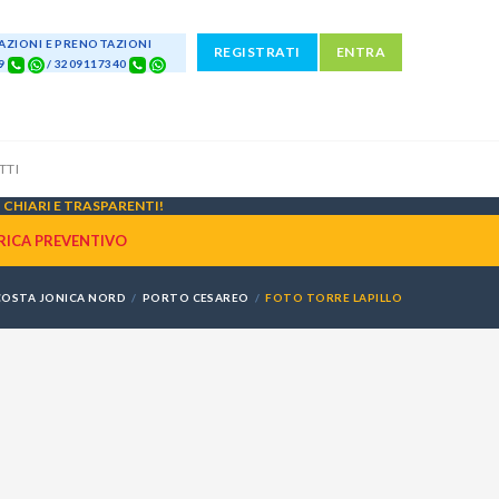
ZIONI E PRENOTAZIONI
REGISTRATI
ENTRA
69
/ 3209117340
TTI
CHIARI E TRASPARENTI!
RICA PREVENTIVO
COSTA JONICA NORD
PORTO CESAREO
FOTO TORRE LAPILLO