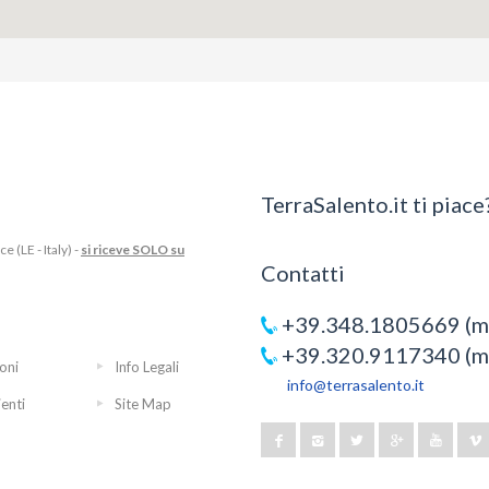
TerraSalento.it ti piace?
 (LE - Italy) -
si riceve SOLO su
Contatti
+39.348.1805669 (mo
+39.320.9117340 (mo
oni
Info Legali
info@terrasalento.it
ienti
Site Map