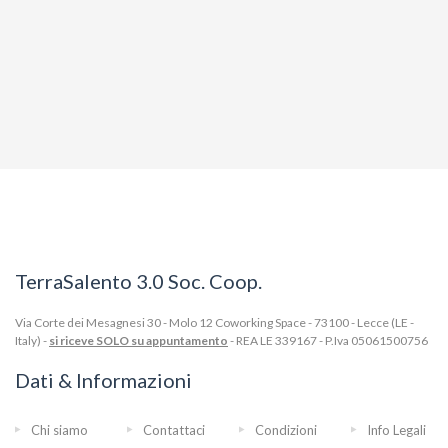
TerraSalento 3.0 Soc. Coop.
Via Corte dei Mesagnesi 30 - Molo 12 Coworking Space - 73100 - Lecce (LE -
Italy) -
si riceve SOLO su appuntamento
- REA LE 339167 - P.Iva 05061500756
Dati & Informazioni
Chi siamo
Contattaci
Condizioni
Info Legali