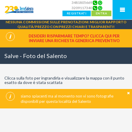
3481805669
3209117340
REGISTRATI
ENTRA
NESSUNA COMMISSIONE SULLE PRENOTAZIONI: MIGLIOR RAPPORTO
QUALITÀ/PREZZO CON PREZZI CHIARI E TRASPARENTI!
DESIDERI RISPARMIARE TEMPO? CLICCA QUI PER
INVIARE UNA
RICHIESTA GENERICA PREVENTIVO
Salve - Foto del Salento
Clicca sulla foto per ingrandirla e visualizzare la mappa con il punto
esatto da dove è stata scattata
siamo spiacenti ma al momento non vi sono fotografie
disponibili per questa località del Salento