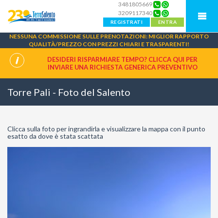
3481805669
3209117340
REGISTRATI
ENTRA
NESSUNA COMMISSIONE SULLE PRENOTAZIONI: MIGLIOR RAPPORTO
QUALITÀ/PREZZO CON PREZZI CHIARI E TRASPARENTI!
DESIDERI RISPARMIARE TEMPO? CLICCA QUI PER
INVIARE UNA
RICHIESTA GENERICA PREVENTIVO
Torre Pali - Foto del Salento
Clicca sulla foto per ingrandirla e visualizzare la mappa con il punto
esatto da dove è stata scattata