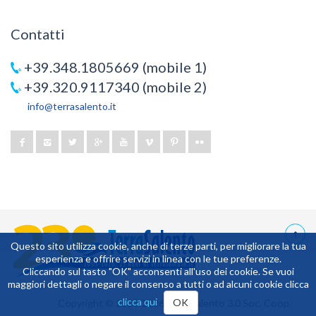
Contatti
+39.348.1805669 (mobile 1)
+39.320.9117340 (mobile 2)
info@terrasalento.it
Questo sito utilizza cookie, anche di terze parti, per migliorare la tua
esperienza e offrire servizi in linea con le tue preferenze.
15,40234
Cliccando sul tasto "OK" acconsenti all'uso dei cookie. Se vuoi
maggiori dettagli o negare il consenso a tutti o ad alcuni cookie clicca
clicca qui
OK
Copyright © 2003-2026 TerraSalento 3.0 Soc. Coop.