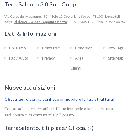
TerraSalento 3.0 Soc. Coop.
Via Corte dei Mesagnesi 30 - Molo 12 Coworking Space - 73100 - Lecce (LE -
Italy) -
si riceve SOLO su appuntamento
- REA LE 339167 - P.Iva 05061500756
Dati & Informazioni
Chi siamo
Contattaci
Condizioni
Info Legali
Faq / Aiuto
Privacy
Area
Site Map
Clienti
Nuove acquisizioni
Clicca qui
e segnalaci il tuo immobile o la tua struttura!
Contattaci se desideri affidarci il tuo immobile o la tua struttura,
sarà nostra cura contattarti al più presto.
TerraSalento.it ti piace? Clicca! ;-)