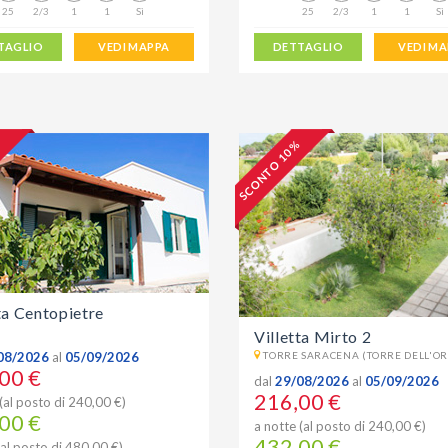
25
2/3
1
1
Sì
25
2/3
1
1
Sì
TAGLIO
VEDI MAPPA
DETTAGLIO
VEDI M
%
SCONTO 10 %
ta Centopietre
Villetta Mirto 2
08/2026
al
05/09/2026
TORRE SARACENA (TORRE DELL'OR
00 €
dal
29/08/2026
al
05/09/2026
216,00 €
(al posto di 240,00 €)
00 €
a notte (al posto di 240,00 €)
432,00 €
(al posto di 480,00 €)