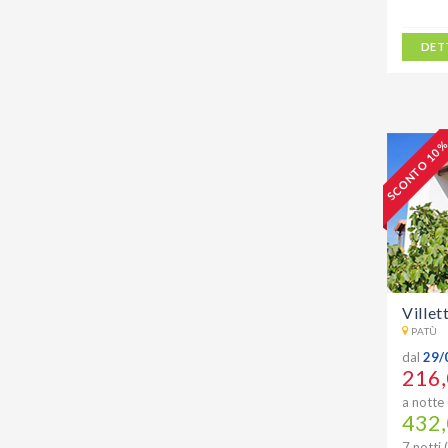
DET
SCONTO 10 
Villet
PATÙ
dal
29/
216,
a notte 
432,
7 notti 