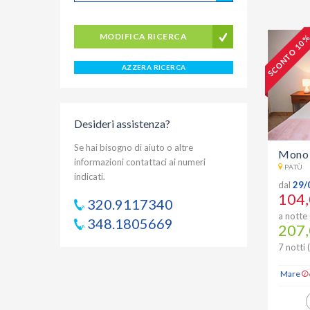
MODIFICA RICERCA
SCONTO 10 
AZZERA RICERCA
Desideri assistenza?
Se hai bisogno di aiuto o altre
Mono 
informazioni contattaci ai numeri
PATÙ
indicati.
dal
29/
104,
320.9117340
a notte 
348.1805669
207,
7 notti 
Mare