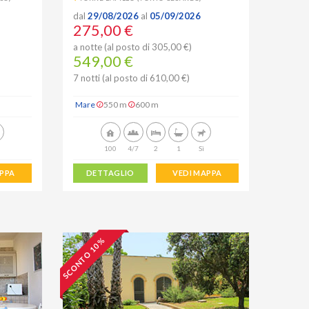
dal
29/08/2026
al
05/09/2026
275,00 €
a notte (al posto di 305,00 €)
549,00 €
7 notti (al posto di 610,00 €)
Mare
550 m
600 m
100
4/7
2
1
Sì
APPA
DETTAGLIO
VEDI MAPPA
SCONTO 10 %