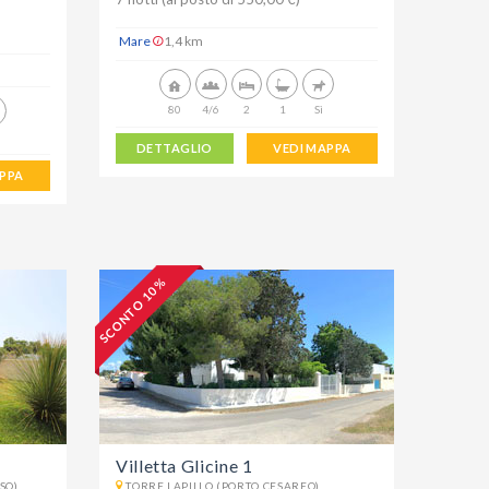
Mare
1,4 km
80
4/6
2
1
Sì
DETTAGLIO
VEDI MAPPA
APPA
SCONTO 10 %
Villetta Glicine 1
SO)
TORRE LAPILLO (PORTO CESAREO)