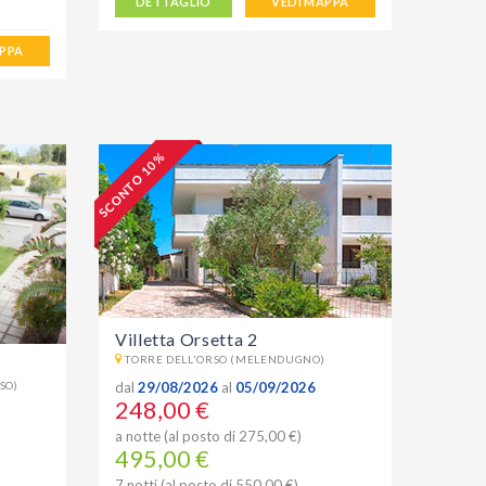
DETTAGLIO
VEDI MAPPA
APPA
SCONTO 10 %
Villetta Orsetta 2
TORRE DELL'ORSO (MELENDUGNO)
dal
29/08/2026
al
05/09/2026
SO)
248,00 €
a notte (al posto di 275,00 €)
495,00 €
7 notti (al posto di 550,00 €)