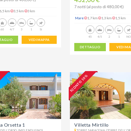
7 notti (al posto di 480,00 €)
6,5 km
3,5 km
3 km
Mare
1,7 km
1,3 km
1,5 km
60
4/7
3
1
Sì
45
4/5
2
1
NO
TAGLIO
VEDI MAPPA
DETTAGLIO
VEDI M
%
SCONTO 10 %
ta Orsetta 1
Villetta Mirtillo
 DELL'ORSO (MELENDUGNO)
TORRE SARACENA (TORRE DELL'OR