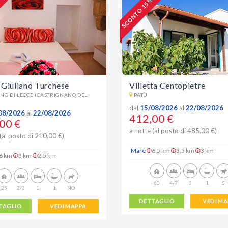
%
SCONTO 15 %
Giuliano Turchese
Villetta Centopietre
NO DI LECCE (CASTRIGNANO DEL
PATÙ
dal
15/08/2026
al
22/08/2026
08/2026
al
22/08/2026
412,00 €
00 €
a notte (al posto di 485,00 €)
(al posto di 210,00 €)
Mare
6,5 km
3,5 km
3 km
6 km
3 km
2,5 km
60
4/7
3
1
Sì
25
2/3
1
1
NO
DETTAGLIO
VEDI M
TAGLIO
VEDI MAPPA