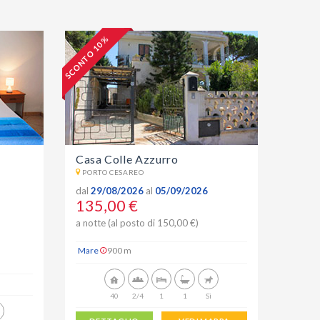
SCONTO 10 %
Casa Colle Azzurro
PORTO CESAREO
dal
29/08/2026
al
05/09/2026
135,00 €
a notte (al posto di 150,00 €)
Mare
900 m
40
2/4
1
1
Sì