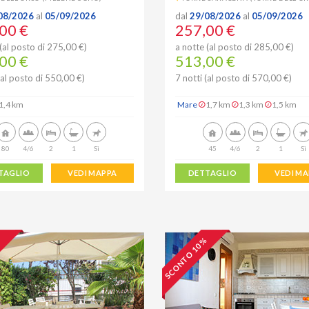
08/2026
al
05/09/2026
dal
29/08/2026
al
05/09/2026
00 €
257,00 €
(al posto di 275,00 €)
a notte (al posto di 285,00 €)
00 €
513,00 €
(al posto di 550,00 €)
7 notti (al posto di 570,00 €)
1,4 km
Mare
1,7 km
1,3 km
1,5 km
80
4/6
2
1
Sì
45
4/6
2
1
Sì
TAGLIO
VEDI MAPPA
DETTAGLIO
VEDI M
%
SCONTO 10 %