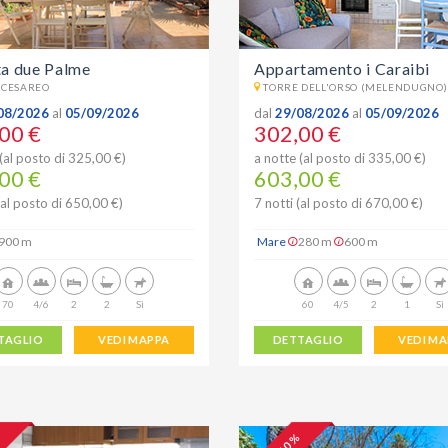
ta due Palme
Appartamento i Caraibi
 CESAREO
TORRE DELL'ORSO (MELENDUGNO)
08/2026
al
05/09/2026
dal
29/08/2026
al
05/09/2026
00 €
302,00 €
(al posto di 325,00 €)
a notte (al posto di 335,00 €)
00 €
603,00 €
(al posto di 650,00 €)
7 notti (al posto di 670,00 €)
900 m
Mare
280 m
600 m
70
4/6
2
2
Sì
60
4/5
2
1
Sì
TAGLIO
VEDI MAPPA
DETTAGLIO
VEDI M