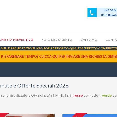
INFORMA
34818056
ICHIESTA PREVENTIVO
FOTO DEL SALENTO
CHI SIAMO
CONTA
SULLE PRENOTAZIONI: MIGLIOR RAPPORTO QUALITÀ/PREZZO CON PREZZI 
I RISPARMIARE TEMPO? CLICCA QUI PER INVIARE UNA
RICHIESTA GENE
inute e Offerte Speciali 2026
co sono visualizzate le OFFERTE LAST MINUTE, in
rosso
per notte in
verde
per