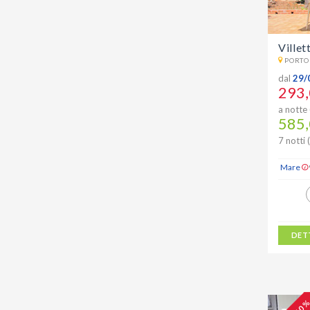
Villet
PORTO
dal
29/
293,
a notte 
585,
7 notti 
Mare
DET