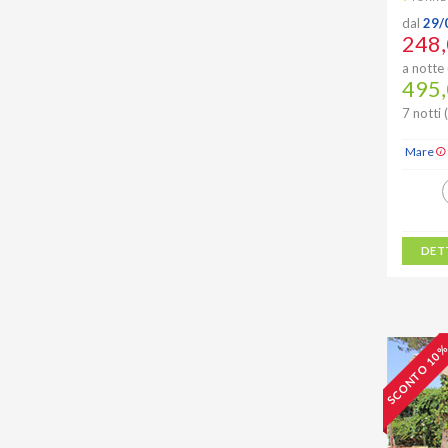
dal
29/
248,
a notte 
495,
7 notti 
Mare
DET
SCONTO 10 