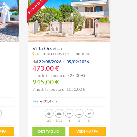
SCONTO 10 %
Villa Orsetta
TORRE DELL'ORSO (MELENDUGNO)
dal
29/08/2026
al
05/09/2026
473,00 €
a notte (al posto di 525,00 €)
945,00 €
7 notti (al posto di 1050,00 €)
Mare
1,4 km
160
8/12
4
2
Sì
APPA
DETTAGLIO
VEDI MAPPA