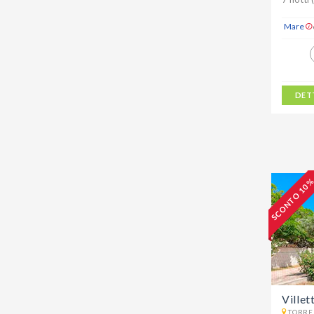
Mare
DET
SCONTO 10 
Villet
TORRE