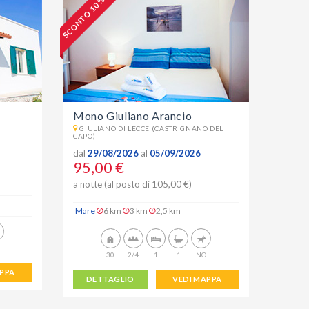
SCONTO 10 %
Mono Giuliano Arancio
GIULIANO DI LECCE (CASTRIGNANO DEL
CAPO)
dal
29/08/2026
al
05/09/2026
95,00 €
a notte (al posto di 105,00 €)
Mare
6 km
3 km
2,5 km
30
2/4
1
1
NO
APPA
DETTAGLIO
VEDI MAPPA