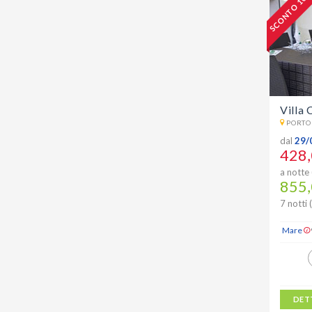
SCONTO 10 
Villa 
PORTO
dal
29/
428,
a notte 
855,
7 notti 
Mare
DET