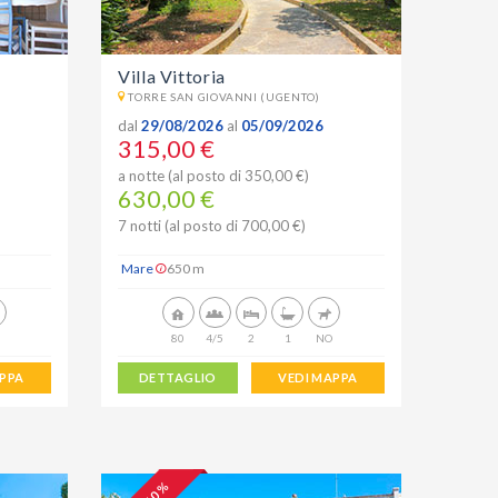
Villa Vittoria
TORRE SAN GIOVANNI (UGENTO)
dal
29/08/2026
al
05/09/2026
315,00 €
a notte (al posto di 350,00 €)
630,00 €
7 notti (al posto di 700,00 €)
Mare
650 m
80
4/5
2
1
NO
APPA
DETTAGLIO
VEDI MAPPA