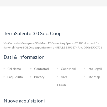
TerraSalento 3.0 Soc. Coop.
Via Corte dei Mesagnesi 30 - Molo 12 Coworking Space - 73100 - Lecce (LE -
Italy) -
si riceve SOLO su appuntamento
- REA LE 339167 - P.Iva 05061500756
Dati & Informazioni
Chi siamo
Contattaci
Condizioni
Info Legali
Faq / Aiuto
Privacy
Area
Site Map
Clienti
Nuove acquisizioni