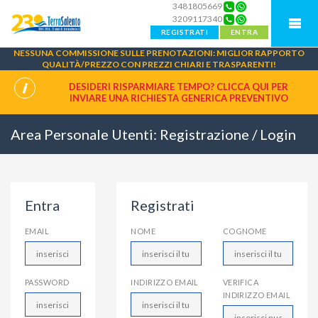
3481805669
3209117340
REGISTRATI
ENTRA
NESSUNA COMMISSIONE SULLE PRENOTAZIONI: MIGLIOR RAPPORTO
QUALITÀ/PREZZO CON PREZZI CHIARI E TRASPARENTI!
DESIDERI RISPARMIARE TEMPO? CLICCA QUI PER
INVIARE UNA
RICHIESTA GENERICA PREVENTIVO
Area Personale Utenti: Registrazione / Login
Entra
Registrati
EMAIL
NOME
COGNOME
PASSWORD
INDIRIZZO EMAIL
VERIFICA
INDIRIZZO EMAIL